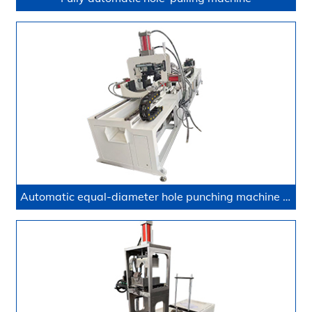
Automatic equal-diameter hole punching machine for liquid-cooled pipes