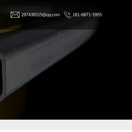
297438315@qq.com
181-6871-5955